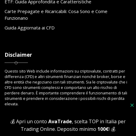
ETF: Guida Approfondita e Caratteristiche
Carte Prepagate e Ricaricabili: Cosa Sono e Come
Funzionano
Guida Aggiornata ai CFD
Disclaimer
Questo sito Web include informazioni su criptovalute, contratti per
differenza (CFD) e altri strumenti finanziari nonché broker, borse e
altre entità che negoziano con tali strumenti. Sia le criptovalute che i
CFD sono strumenti complessi e comportano un alto rischio di
perdere denaro. È importante comprendere il funzionamento di tali
strumenti e prendere in considerazione i possibili rischi di perdita
×
elevata.
💰 Apri un conto
AvaTrade
, scelta TOP in Italia per
Trading Online. Deposito minimo
100€
! 💰
Copyright © 2023 Toptrading.org - Edito da ViboBet - Sede legale: Via