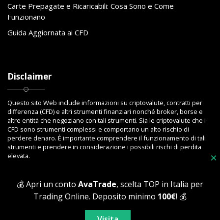
Carte Prepagate e Ricaricabili: Cosa Sono e Come
Funzionano
Guida Aggiornata ai CFD
Disclaimer
Questo sito Web include informazioni su criptovalute, contratti per
differenza (CFD) e altri strumenti finanziari nonché broker, borse e
altre entità che negoziano con tali strumenti. Sia le criptovalute che i
CFD sono strumenti complessi e comportano un alto rischio di
perdere denaro. È importante comprendere il funzionamento di tali
strumenti e prendere in considerazione i possibili rischi di perdita
×
elevata.
💰 Apri un conto
AvaTrade
, scelta TOP in Italia per
Trading Online. Deposito minimo
100€
! 💰
Copyright © 2023 Toptrading.org - Edito da ViboBet - Sede legale: Via
Ipponium 8 - 89853 San Gregorio D'Ippona (VV) - P.IVA 03393810795 -
Visita
All Rights Reserved.