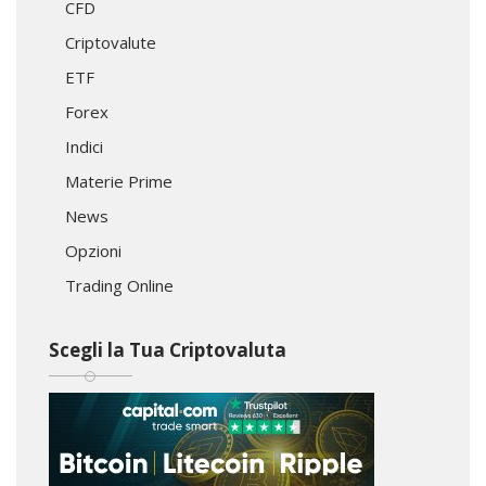
CFD
Criptovalute
ETF
Forex
Indici
Materie Prime
News
Opzioni
Trading Online
Scegli la Tua Criptovaluta