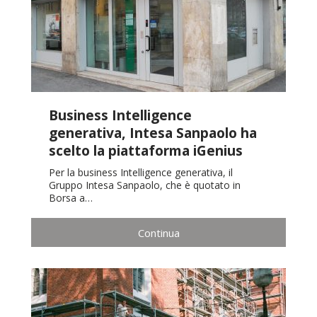
Business Intelligence
generativa, Intesa Sanpaolo ha
scelto la piattaforma iGenius
Per la business Intelligence generativa, il
Gruppo Intesa Sanpaolo, che è quotato in
Borsa a…
Continua