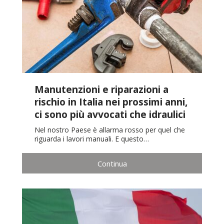
Manutenzioni e riparazioni a
rischio in Italia nei prossimi anni,
ci sono più avvocati che idraulici
Nel nostro Paese è allarma rosso per quel che
riguarda i lavori manuali. E questo…
Continua