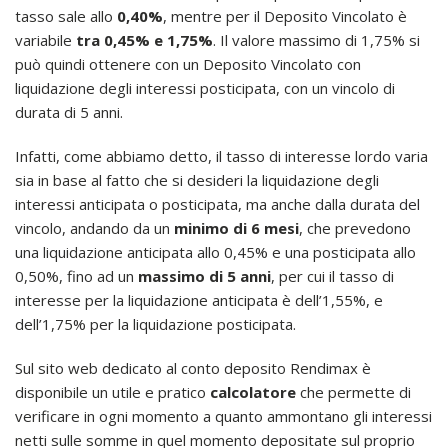
tasso sale allo
0,40%
, mentre per il Deposito Vincolato è
variabile
tra 0,45% e 1,75%
. Il valore massimo di 1,75% si
può quindi ottenere con un Deposito Vincolato con
liquidazione degli interessi posticipata, con un vincolo di
durata di 5 anni.
Infatti, come abbiamo detto, il tasso di interesse lordo varia
sia in base al fatto che si desideri la liquidazione degli
interessi anticipata o posticipata, ma anche dalla durata del
vincolo, andando da un
minimo di 6 mesi
, che prevedono
una liquidazione anticipata allo 0,45% e una posticipata allo
0,50%, fino ad un
massimo di 5 anni
, per cui il tasso di
interesse per la liquidazione anticipata è dell’1,55%, e
dell’1,75% per la liquidazione posticipata.
Sul sito web dedicato al conto deposito Rendimax è
disponibile un utile e pratico
calcolatore
che permette di
verificare in ogni momento a quanto ammontano gli interessi
netti sulle somme in quel momento depositate sul proprio