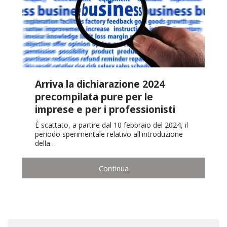
Arriva la dichiarazione 2024
precompilata pure per le
imprese e per i professionisti
È scattato, a partire dal 10 febbraio del 2024, il
periodo sperimentale relativo all'introduzione
della…
Continua