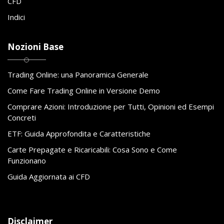
CFD
Indici
Nozioni Base
Trading Online: una Panoramica Generale
Come Fare Trading Online in Versione Demo
Comprare Azioni: Introduzione per Tutti, Opinioni ed Esempi
Concreti
ETF: Guida Approfondita e Caratteristiche
Carte Prepagate e Ricaricabili: Cosa Sono e Come
Funzionano
Guida Aggiornata ai CFD
Disclaimer