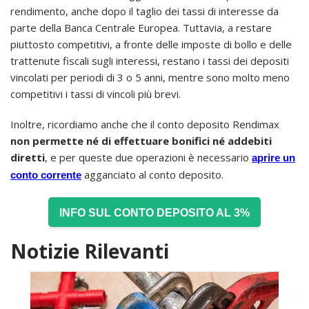
rendimento, anche dopo il taglio dei tassi di interesse da
parte della Banca Centrale Europea. Tuttavia, a restare
piuttosto competitivi, a fronte delle imposte di bollo e delle
trattenute fiscali sugli interessi, restano i tassi dei depositi
vincolati per periodi di 3 o 5 anni, mentre sono molto meno
competitivi i tassi di vincoli più brevi.
Inoltre, ricordiamo anche che il conto deposito Rendimax
non permette né di effettuare bonifici né addebiti
diretti
, e per queste due operazioni è necessario
aprire un
agganciato al conto deposito.
conto corrente
INFO SUL CONTO DEPOSITO AL 3%
Notizie Rilevanti