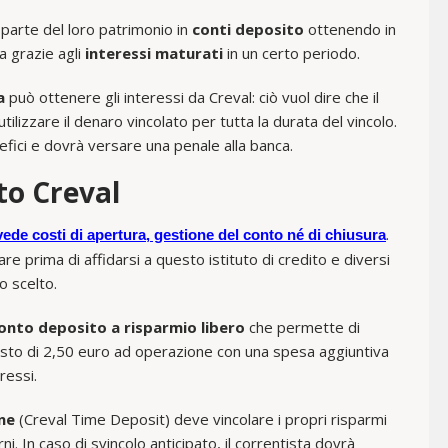
 parte del loro patrimonio in
conti deposito
ottenendo in
a grazie agli
interessi maturati
in un certo periodo.
a
può ottenere gli interessi da Creval: ciò vuol dire che il
tilizzare il denaro vincolato per tutta la durata del vincolo.
nefici e dovrà versare una penale alla banca.
to Creval
.
ede costi
di apertura, gestione del conto né di chiusura
 prima di affidarsi a questo istituto di credito e diversi
o scelto.
onto deposito a risparmio libero
che permette di
sto di 2,50 euro ad operazione con una spesa aggiuntiva
ressi.
ne
(Creval Time Deposit) deve vincolare i propri risparmi
i. In caso di svincolo anticipato, il correntista dovrà