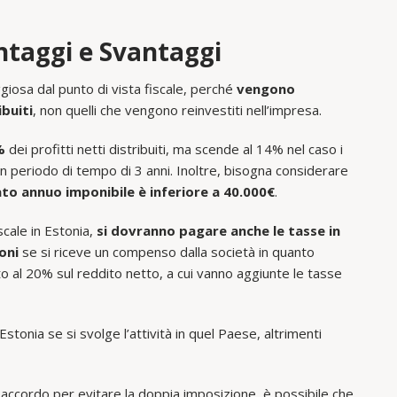
ntaggi e Svantaggi
ggiosa dal punto di vista fiscale, perché
vengono
ibuiti
, non quelli che vengono reinvestiti nell’impresa.
%
dei profitti netti distribuiti, ma scende al 14% nel caso i
n periodo di tempo di 3 anni. Inoltre, bisogna considerare
to annuo imponibile è inferiore a 40.000€
.
scale in Estonia,
si dovranno pagare anche le tasse in
oni
se si riceve un compenso dalla società in quanto
 al 20% sul reddito netto, a cui vanno aggiunte le tasse
stonia se si svolge l’attività in quel Paese, altrimenti
 accordo per evitare la doppia imposizione, è possibile che