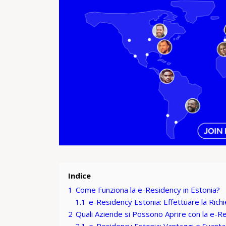
Indice
1
Come Funziona la e-Residency in Estonia?
1.1
e-Residency Estonia: Effettuare la Rich
2
Quali Aziende si Possono Aprire con la e-R