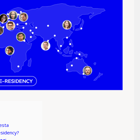
iesta
esidency?