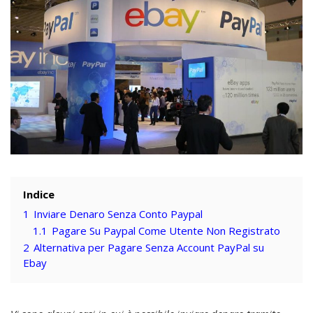
Indice
1
Inviare Denaro Senza Conto Paypal
1.1
Pagare Su Paypal Come Utente Non Registrato
2
Alternativa per Pagare Senza Account PayPal su
Ebay