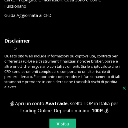
Funzionano
Guida Aggiornata ai CFD
Disclaimer
Questo sito Web include informazioni su criptovalute, contratti per
differenza (CFD) e altri strumenti finanziari nonché broker, borse e
altre entità che negoziano con tali strumenti. Sia le criptovalute che i
CFD sono strumenti complessi e comportano un alto rischio di
perdere denaro. È importante comprendere il funzionamento di tali
strumenti e prendere in considerazione i possibili rischi di perdita
×
elevata.
💰 Apri un conto
AvaTrade
, scelta TOP in Italia per
Trading Online. Deposito minimo
100€
! 💰
Copyright © 2023 Toptrading.org - Edito da ViboBet - Sede legale: Via
Ipponium 8 - 89853 San Gregorio D'Ippona (VV) - P.IVA 03393810795 -
Visita
All Rights Reserved.