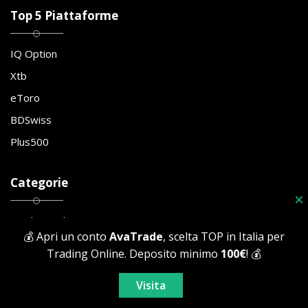
Top 5 Piattaforme
IQ Option
Xtb
eToro
BDSwiss
Plus500
Categorie
×
Trading Online
💰 Apri un conto
AvaTrade
, scelta TOP in Italia per
Forex
Trading Online. Deposito minimo
100€
! 💰
Criptovalute
Visita
Opzioni