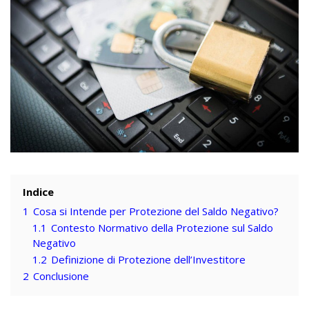
Indice
1
Cosa si Intende per Protezione del Saldo Negativo?
1.1
Contesto Normativo della Protezione sul Saldo
Negativo
1.2
Definizione di Protezione dell’Investitore
2
Conclusione