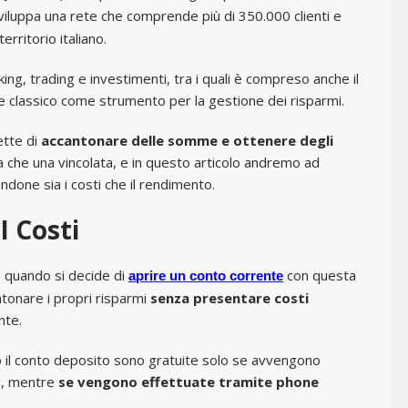
sviluppa una rete che comprende più di 350.000 clienti e
erritorio italiano.
ing, trading e investimenti, tra i quali è compreso anche il
te classico come strumento per la gestione dei risparmi.
ette di
accantonare delle somme e ottenere degli
a che una vincolata, e in questo articolo andremo ad
ndone sia i costi che il rendimento.
I Costi
o quando si decide di
con questa
aprire un conto corrente
ntonare i propri risparmi
senza presentare costi
nte.
o il conto deposito sono gratuite solo se avvengono
ng, mentre
se vengono effettuate tramite phone