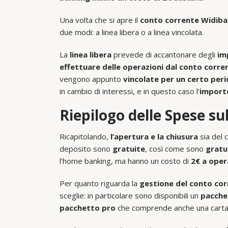
Una volta che si apre il
conto corrente Widiba
due modi: a linea libera o a linea vincolata.
La
linea libera
prevede di accantonare degli
im
effettuare delle operazioni dal conto corre
vengono appunto
vincolate per un certo per
in cambio di interessi, e in questo caso l’
importo
Riepilogo delle Spese s
Ricapitolando,
l’apertura e la chiusura
sia del 
deposito sono
gratuite
, così come sono
gratui
l’home banking, ma hanno un costo di
2€ a oper
Per quanto riguarda la
gestione del conto co
sceglie: in particolare sono disponibili un
pacche
pacchetto pro
che comprende anche una carta d