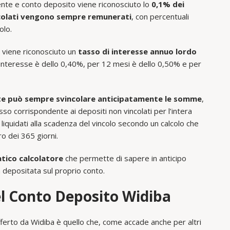
rente e conto deposito viene riconosciuto lo
0,1% dei
ncolati vengono sempre remunerati
, con percentuali
olo.
 viene riconosciuto un
tasso di interesse annuo lordo
di interesse è dello 0,40%, per 12 mesi è dello 0,50% e per
ente può sempre svincolare anticipatamente le somme
,
sso corrispondente ai depositi non vincolati per l’intera
 liquidati alla scadenza del vincolo secondo un calcolo che
o dei 365 giorni.
atico calcolatore
che permette di sapere in anticipo
a depositata sul proprio conto.
el Conto Deposito Widiba
fferto da Widiba è quello che, come accade anche per altri