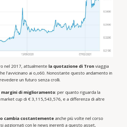
aro nel 2017, attualmente
la quotazione di Tron
viaggia
i che l’avvicinano ai o,o60. Nonostante questo andamento in
evedere un futuro senza crolli.
i
margini di miglioramento
: per quanto riguarda la
 market cup di € 3,115,543,576, e a differenza di altre
laro cambia costantemente
anche più volte nel corso
rsi aggiornati con le news inerenti a questo asset,