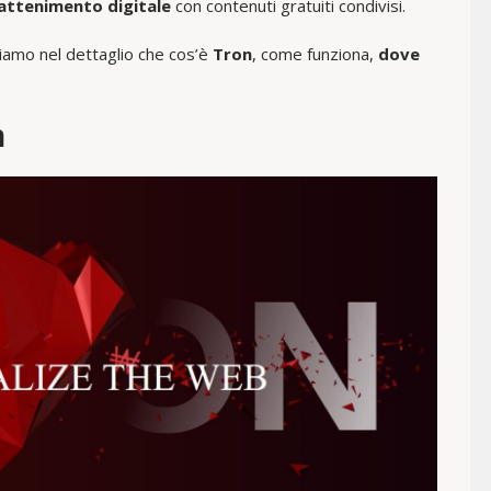
rattenimento digitale
con contenuti gratuiti condivisi.
diamo nel dettaglio che cos’è
Tron
, come funziona,
dove
n