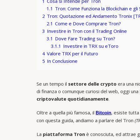
1
Cosa si Intende per Tron
1.1
Tron: Come Funziona la Blockchain e gli
2
Tron: Quotazione ed Andamento Tronix [T
2.1
Come e Dove Comprare Tron?
3
Investire in Tron con il Trading Online
3.1
Dove Fare Trading su Tron?
3.1.1
Investire in TRX su eToro
4
Valore TRX per il Futuro
5
In Conclusione
Se un tempo il
settore delle crypto
era una ni
di finanza o comunque curiosi del web, oggi una
criptovalute quotidianamente
.
Oltre a quella più famosa, il
, esiste tutta
Bitcoin
con questa guida, andiamo a parlare del Tron
(T
La
piattaforma Tron
è conosciuta, ed attrae gli