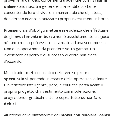
provenienti dal web, concernenti trader che con il
trading
online
sono riusciti a generare una rendita costante,
consentendo loro di vivere in maniera più che dignitosa,
desiderano iniziare a piazzare i propri investimenti in borsa.
Riteniamo sia d’obbligo mettere in evidenza che effettuare
degli
investimenti in borsa
non è assolutamente un gioco,
né tanto meno può essere assimilato ad una scommessa.
Non è un’operazione da prendere sotto gamba. Un
investitore esperto e di successo di certo non gioca
d’azzardo.
Molti trader mettono in atto delle vere e proprie
speculazioni
, ponendo in essere delle operazioni al limite.
L’investitore intelligente, però, è colui che porta avanti il
proprio progetto di investimento con moderazione,
progredendo gradualmente, e soprattutto
senza fare
debiti
.
All’interno delle piattaforme dei
broker con regolare licenza