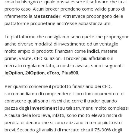
cosa ha bisogno e quale possa essere il software che fa al
proprio caso. Alcuni broker prendono come valido punto di
riferimento la
Metatrader
. Altri invece propongono delle
piattaforme proprietarie anch’esse abbastanza utili.
Le piattaforme che consigliamo sono quelle che propongono
anche diverse modalità di investimento ed un ventaglio
molto ampio di prodotti finanziari come
indici
, materie
prime, valute, CFD su azioni. I broker più affidabili sul
mercato regolamentato, a nostro avviso, sono i seguenti:
,
,
,
.
IqOption
24Option
eToro
Plus500
Per quanto concerne il prodotto finanziario dei CFD,
raccomandiamo di comprendere il loro funzionamento e di
conoscere quali sono i rischi che corre il trader quando
piazza degli
investimenti
su tali strumenti molto complessi.
A causa della loro leva, infatti, sono molto elevati rischi di
perdita di denaro che si concretizzano in tempi piuttosto
brevi. Secondo gli analisti di mercato circa il 75-90% degli