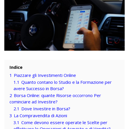
Indice
1
Piazzare gli Investimenti Online
1.1
Quanto contano lo Studio e la Formazione per
avere Successo in Borsa?
2
Borsa Online: quante Risorse occorrono Per
cominciare ad Investire?
2.1
Dove Investire in Borsa?
3
La Compravendita di Azioni
3.1
Come devono essere operate le Scelte per
effettuare le Operazioni di Acquisto o di Vendita?