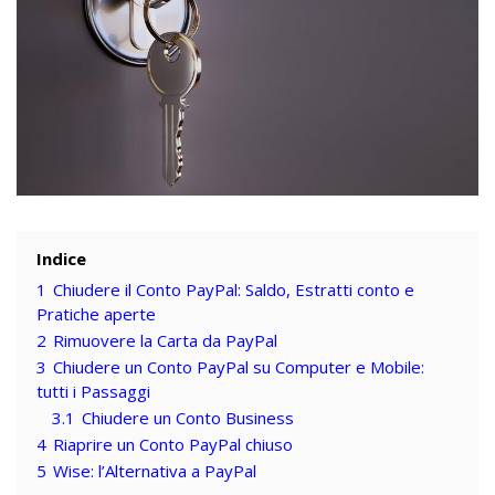
Indice
1
Chiudere il Conto PayPal: Saldo, Estratti conto e
Pratiche aperte
2
Rimuovere la Carta da PayPal
3
Chiudere un Conto PayPal su Computer e Mobile:
tutti i Passaggi
3.1
Chiudere un Conto Business
4
Riaprire un Conto PayPal chiuso
5
Wise: l’Alternativa a PayPal